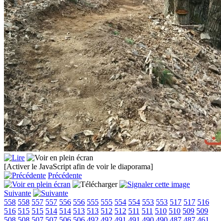
[Activer le JavaScript afin de voir le diaporama]
Précédente
Suivante
558
558
557
557
556
556
555
555
554
554
553
553
517
517
516
516
515
515
514
514
513
513
512
512
511
511
510
510
509
509
508
508
507
507
506
506
492
492
491
491
490
490
487
487
461