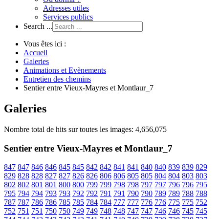
Adresses utiles
Services publics
Search ...
Vous êtes ici :
Accueil
Galeries
Animations et Evènements
Entretien des chemins
Sentier entre Vieux-Mayres et Montlaur_7
Galeries
Nombre total de hits sur toutes les images: 4,656,075
Sentier entre Vieux-Mayres et Montlaur_7
847
847
846
846
845
845
842
842
841
841
840
840
839
839
829
829
828
828
827
827
826
826
806
806
805
805
804
804
803
803
802
802
801
801
800
800
799
799
798
798
797
797
796
796
795
795
794
794
793
793
792
792
791
791
790
790
789
789
788
788
787
787
786
786
785
785
784
784
777
777
776
776
775
775
752
752
751
751
750
750
749
749
748
748
747
747
746
746
745
745