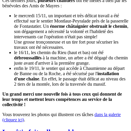
Ces derniers jours,
plusieurs chantiers
ont été menés à bien par les
bénévoles des Amis de Mayres :
le mercredi 15/11, un important et très délicat travail a été
effectué sur le sentier Montlaur-Peyralade près de la passerelle
de Fontastatier. Un
énorme châtaignier obstruait le chemin
,
son dégagement a nécessité la volonté et l'habileté des
intervenants car l'opération n'était pas simple!
Une grosse tronçonneuse et un tire fort pour sécuriser les
travaux ont été nécessaires.
le 16/11, les chemin du Rieu (haut et bas) ont été
débroussaillés
à la machine, un arbre a été dégagé du chemin
juste avant d'arriver à la première grange.
enfin le 19/11, le sentier qui accède à Chaumienne au départ
de Banne ou de la Roche, a été sécurisé par l'
installation
d'une chaîne
. En effet, le passage était délicat au niveau des
2 tiers de la montée, lors de la traversée du massif.
Un grand merci une nouvelle fois à tous ceux qui donnent de
leur temps et mettent leurs compétences au service de la
collectivité !
Vous trouverez les photos qui illustrent ces tâches
dans la galerie
(cliquez ici)
.