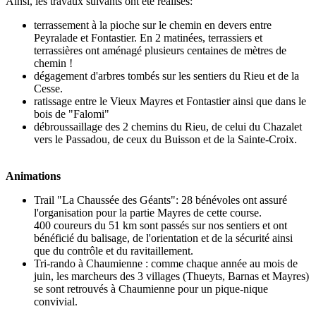
Ainsi, les travaux suivants ont été réalisés:
terrassement à la pioche sur le chemin en devers entre
Peyralade et Fontastier. En 2 matinées, terrassiers et
terrassières ont aménagé plusieurs centaines de mètres de
chemin !
dégagement d'arbres tombés sur les sentiers du Rieu et de la
Cesse.
ratissage entre le Vieux Mayres et Fontastier ainsi que dans le
bois de "Falomi"
débroussaillage des 2 chemins du Rieu, de celui du Chazalet
vers le Passadou, de ceux du Buisson et de la Sainte-Croix.
Animations
Trail "La Chaussée des Géants": 28 bénévoles ont assuré
l'organisation pour la partie Mayres de cette course.
400 coureurs du 51 km sont passés sur nos sentiers et ont
bénéficié du balisage, de l'orientation et de la sécurité ainsi
que du contrôle et du ravitaillement.
Tri-rando à Chaumienne : comme chaque année au mois de
juin, les marcheurs des 3 villages (Thueyts, Barnas et Mayres)
se sont retrouvés à Chaumienne pour un pique-nique
convivial.