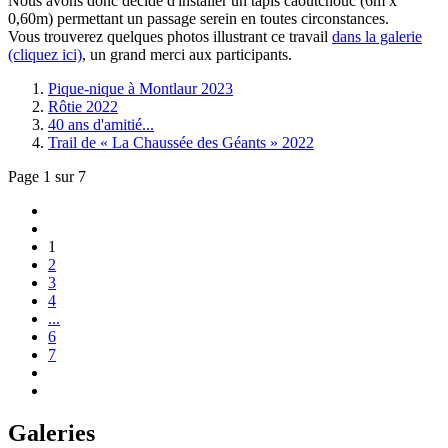
Nous avons donc décidé d'installer un tapis caoutchouc (6m x
0,60m) permettant un passage serein en toutes circonstances.
Vous trouverez quelques photos illustrant ce travail
dans la galerie
(cliquez ici)
, un grand merci aux participants.
Pique-nique à Montlaur 2023
Rôtie 2022
40 ans d'amitié...
Trail de « La Chaussée des Géants » 2022
Page 1 sur 7
1
2
3
4
...
6
7
Galeries