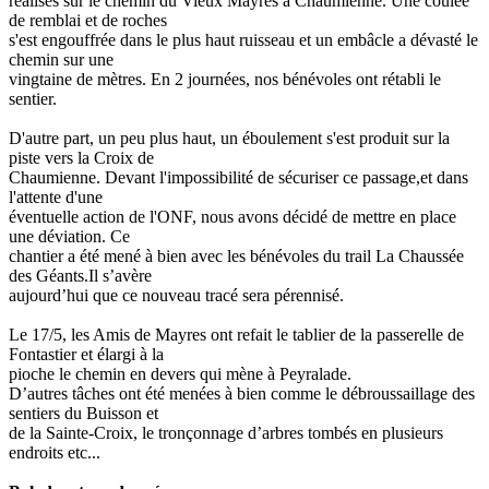
réalisés sur le chemin du Vieux Mayres à Chaumienne. Une coulée
de remblai et de roches
s'est engouffrée dans le plus haut ruisseau et un embâcle a dévasté le
chemin sur une
vingtaine de mètres. En 2 journées, nos bénévoles ont rétabli le
sentier.
D'autre part, un peu plus haut, un éboulement s'est produit sur la
piste vers la Croix de
Chaumienne. Devant l'impossibilité de sécuriser ce passage,et dans
l'attente d'une
éventuelle action de l'ONF, nous avons décidé de mettre en place
une déviation. Ce
chantier a été mené à bien avec les bénévoles du trail La Chaussée
des Géants.Il s’avère
aujourd’hui que ce nouveau tracé sera pérennisé.
Le 17/5, les Amis de Mayres ont refait le tablier de la passerelle de
Fontastier et élargi à la
pioche le chemin en devers qui mène à Peyralade.
D’autres tâches ont été menées à bien comme le débroussaillage des
sentiers du Buisson et
de la Sainte-Croix, le tronçonnage d’arbres tombés en plusieurs
endroits etc...