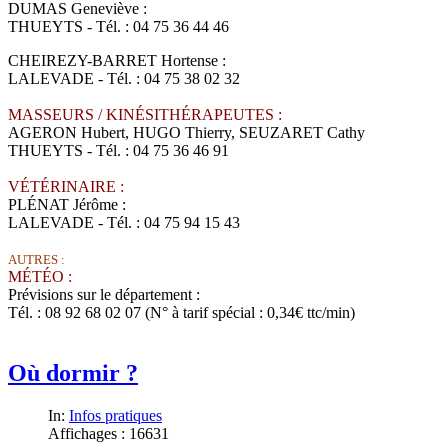
DUMAS Geneviève :
THUEYTS - Tél. : 04 75 36 44 46
CHEIREZY-BARRET Hortense :
LALEVADE - Tél. : 04 75 38 02 32
MASSEURS / KINÉSITHÉRAPEUTES :
AGERON Hubert, HUGO Thierry, SEUZARET Cathy
THUEYTS - Tél. : 04 75 36 46 91
VÉTÉRINAIRE :
PLÉNAT Jérôme :
LALEVADE - Tél. : 04 75 94 15 43
AUTRES :
MÉTÉO :
Prévisions sur le département :
Tél. : 08 92 68 02 07 (N° à tarif spécial : 0,34€ ttc/min)
Où dormir ?
In:
Infos pratiques
Affichages : 16631