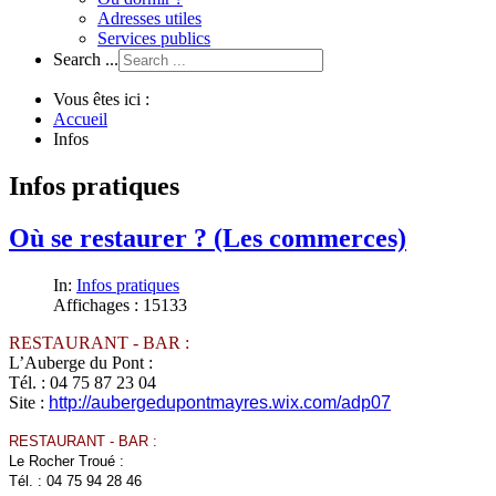
Adresses utiles
Services publics
Search ...
Vous êtes ici :
Accueil
Infos
Infos pratiques
Où se restaurer ? (Les commerces)
In:
Infos pratiques
Affichages : 15133
RESTAURANT - BAR :
L’Auberge du Pont :
Tél. : 04 75 87 23 04
Site :
http://aubergedupontmayres.wix.com/adp07
RESTAURANT - BAR :
Le Rocher Troué :
Tél. : 04 75 94 28 46