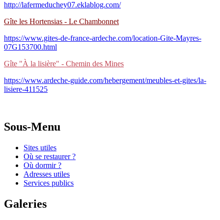
http://lafermeduchey07.eklablog.com/
Gîte les Hortensias - Le Chambonnet
https://www.gites-de-france-ardeche.com/location-Gite-Mayres-
07G153700.html
Gîte "À la lisière" - Chemin des Mines
https://www.ardeche-guide.com/hebergement/meubles-et-gites/la-
lisiere-411525
Sous-Menu
Sites utiles
Où se restaurer ?
Où dormir ?
Adresses utiles
Services publics
Galeries