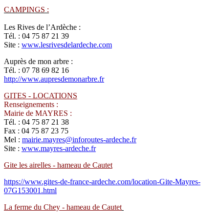
CAMPINGS :
Les Rives de l’Ardèche :
Tél. : 04 75 87 21 39
Site :
www.lesrivesdelardeche.com
Auprès de mon arbre :
Tél. :
07 78 69 82 16
http://www.aupresdemonarbre.fr
GITES - LOCATIONS
Renseignements :
Mairie de MAYRES :
Tél. : 04 75 87 21 38
Fax : 04 75 87 23 75
Mel :
mairie.mayres@inforoutes-ardeche.fr
Site :
www.mayres-ardeche.fr
Gite les airelles - hameau de Cautet
https://www.gites-de-france-ardeche.com/location-Gite-Mayres-
07G153001.html
La ferme du Chey - hameau de Cautet