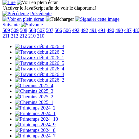
[Activer le JavaScript afin de voir le diaporama]
Précédente
Suivante
509
509
508
508
507
507
506
506
492
492
491
491
490
490
487
48
211
212
212
210
210