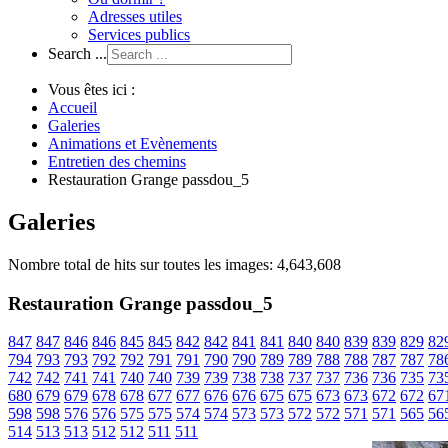
Adresses utiles
Services publics
Search ...
Vous êtes ici :
Accueil
Galeries
Animations et Evènements
Entretien des chemins
Restauration Grange passdou_5
Galeries
Nombre total de hits sur toutes les images: 4,643,608
Restauration Grange passdou_5
847
847
846
846
845
845
842
842
841
841
840
840
839
839
829
82
794
793
793
792
792
791
791
790
790
789
789
788
788
787
787
78
742
742
741
741
740
740
739
739
738
738
737
737
736
736
735
73
680
679
679
678
678
677
677
676
676
675
675
673
673
672
672
67
598
598
576
576
575
575
574
574
573
573
572
572
571
571
565
56
514
513
513
512
512
511
511