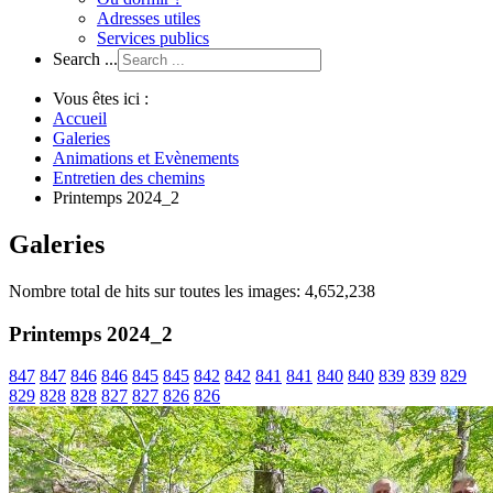
Adresses utiles
Services publics
Search ...
Vous êtes ici :
Accueil
Galeries
Animations et Evènements
Entretien des chemins
Printemps 2024_2
Galeries
Nombre total de hits sur toutes les images: 4,652,238
Printemps 2024_2
847
847
846
846
845
845
842
842
841
841
840
840
839
839
829
829
828
828
827
827
826
826