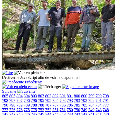
[Activer le JavaScript afin de voir le diaporama]
Précédente
Suivante
805
805
804
804
803
803
802
802
801
801
800
800
799
799
798
798
797
797
796
796
795
795
794
794
793
793
792
792
791
791
790
790
789
789
788
788
787
787
786
786
785
785
784
784
777
777
776
776
775
775
752
752
751
751
750
750
749
749
748
748
747
747
746
746
745
745
744
744
743
743
742
742
741
741
740