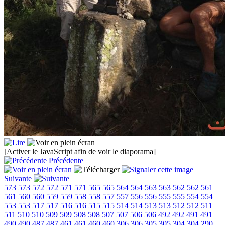
[Activer le JavaScript afin de voir le diaporama]
Précédente
Suivante
573
573
572
572
571
571
565
565
564
564
563
563
562
562
561
561
560
560
559
559
558
558
557
557
556
556
555
555
554
554
553
553
517
517
516
516
515
515
514
514
513
513
512
512
511
511
510
510
509
509
508
508
507
507
506
506
492
492
491
491
490
490
487
487
461
461
460
460
306
306
305
305
304
304
290