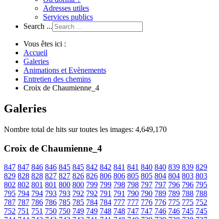
Adresses utiles
Services publics
Search ...
Vous êtes ici :
Accueil
Galeries
Animations et Evènements
Entretien des chemins
Croix de Chaumienne_4
Galeries
Nombre total de hits sur toutes les images: 4,649,170
Croix de Chaumienne_4
847
847
846
846
845
845
842
842
841
841
840
840
839
839
829
829
828
828
827
827
826
826
806
806
805
805
804
804
803
803
802
802
801
801
800
800
799
799
798
798
797
797
796
796
795
795
794
794
793
793
792
792
791
791
790
790
789
789
788
788
787
787
786
786
785
785
784
784
777
777
776
776
775
775
752
752
751
751
750
750
749
749
748
748
747
747
746
746
745
745