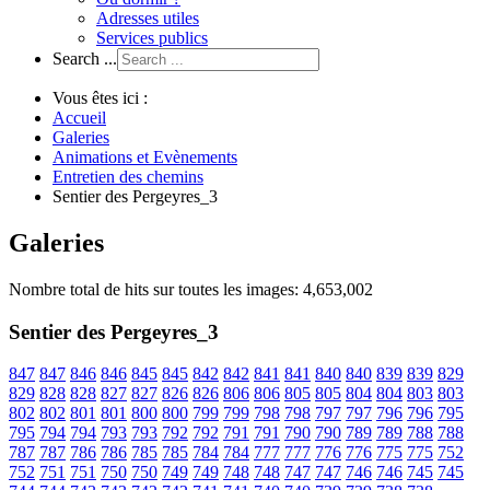
Adresses utiles
Services publics
Search ...
Vous êtes ici :
Accueil
Galeries
Animations et Evènements
Entretien des chemins
Sentier des Pergeyres_3
Galeries
Nombre total de hits sur toutes les images: 4,653,002
Sentier des Pergeyres_3
847
847
846
846
845
845
842
842
841
841
840
840
839
839
829
829
828
828
827
827
826
826
806
806
805
805
804
804
803
803
802
802
801
801
800
800
799
799
798
798
797
797
796
796
795
795
794
794
793
793
792
792
791
791
790
790
789
789
788
788
787
787
786
786
785
785
784
784
777
777
776
776
775
775
752
752
751
751
750
750
749
749
748
748
747
747
746
746
745
745