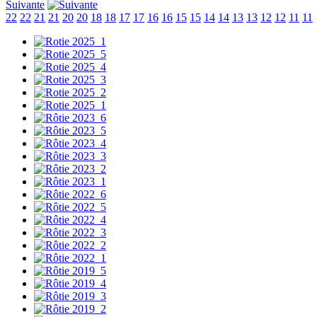
Suivante
22
22
21
21
20
20
18
18
17
17
16
16
15
15
14
14
13
13
12
12
11
11