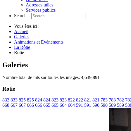
Adresses utiles
Services publics
Search ...
Vous êtes ici :
Accueil
Galeries
Animations et Evènements
La Rôtie
Rotie
Galeries
Nombre total de hits sur toutes les images: 4,639,891
Rotie
833
833
825
825
824
824
823
823
822
822
821
821
783
783
782
78
668
667
667
666
666
665
665
664
664
591
591
590
590
589
589
58