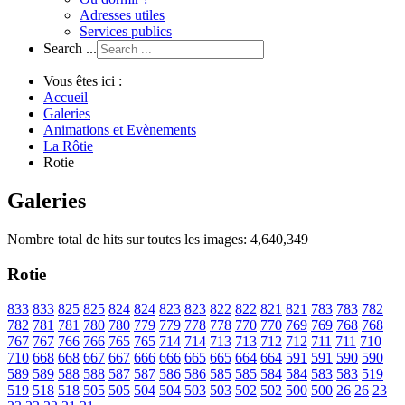
Adresses utiles
Services publics
Search ...
Vous êtes ici :
Accueil
Galeries
Animations et Evènements
La Rôtie
Rotie
Galeries
Nombre total de hits sur toutes les images: 4,640,349
Rotie
833
833
825
825
824
824
823
823
822
822
821
821
783
783
782
782
781
781
780
780
779
779
778
778
770
770
769
769
768
768
767
767
766
766
765
765
714
714
713
713
712
712
711
711
710
710
668
668
667
667
666
666
665
665
664
664
591
591
590
590
589
589
588
588
587
587
586
586
585
585
584
584
583
583
519
519
518
518
505
505
504
504
503
503
502
502
500
500
26
26
23