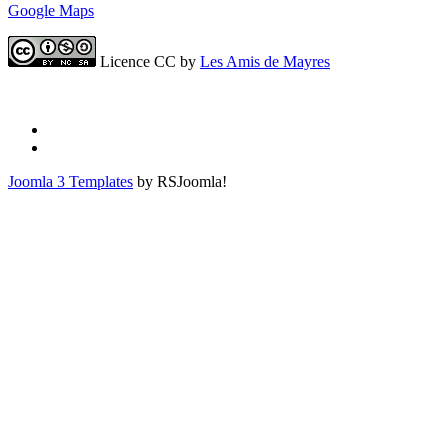
Google Maps
Licence CC by
Les Amis de Mayres
Joomla 3 Templates
by RSJoomla!