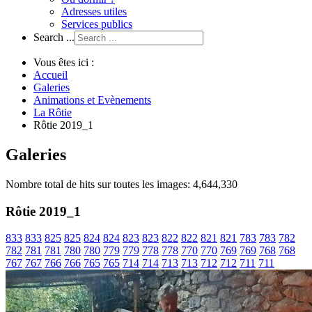
Adresses utiles
Services publics
Search ...
Vous êtes ici :
Accueil
Galeries
Animations et Evènements
La Rôtie
Rôtie 2019_1
Galeries
Nombre total de hits sur toutes les images: 4,644,330
Rôtie 2019_1
833
833
825
825
824
824
823
823
822
822
821
821
783
783
782
782
781
781
780
780
779
779
778
778
770
770
769
769
768
768
767
767
766
766
765
765
714
714
713
713
712
712
711
711