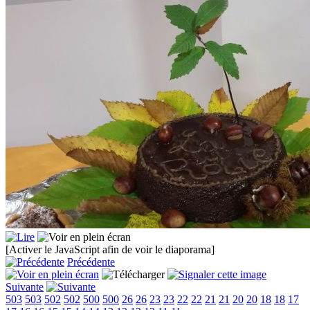
[Activer le JavaScript afin de voir le diaporama]
Précédente
Suivante
503
503
502
502
500
500
26
26
23
23
22
22
21
21
20
20
18
18
17