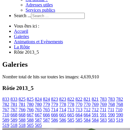
Adresses utiles
Services publics
Search ...
Vous êtes ici :
Accueil
Galeries
Animations et Evènements
La Rôtie
Rôtie 2013_5
Galeries
Nombre total de hits sur toutes les images: 4,639,910
Rôtie 2013_5
833
833
825
825
824
824
823
823
822
822
821
821
783
783
782
782
781
781
780
780
779
779
778
778
770
770
769
769
768
768
767
767
766
766
765
765
714
714
713
713
712
712
711
711
710
710
668
668
667
667
666
666
665
665
664
664
591
591
590
590
589
589
588
588
587
587
586
586
585
585
584
584
583
583
519
519
518
518
505
505