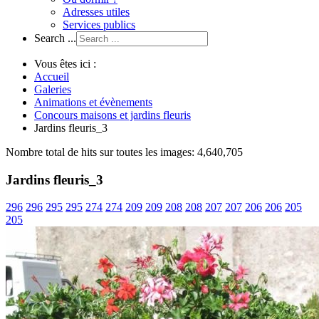
Adresses utiles
Services publics
Search ...
Vous êtes ici :
Accueil
Galeries
Animations et évènements
Concours maisons et jardins fleuris
Jardins fleuris_3
Nombre total de hits sur toutes les images: 4,640,705
Jardins fleuris_3
296
296
295
295
274
274
209
209
208
208
207
207
206
206
205
205