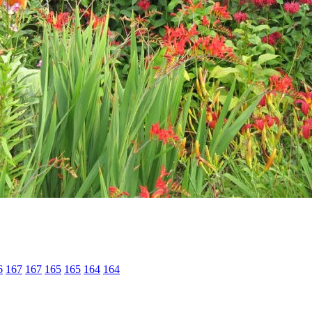
6
167
167
165
165
164
164