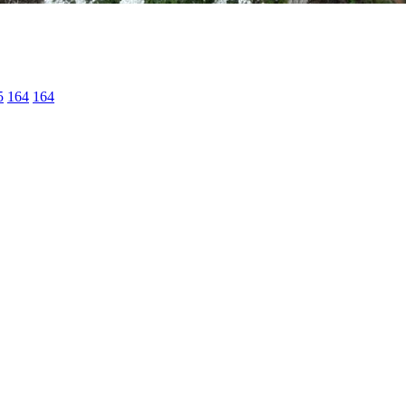
5
164
164