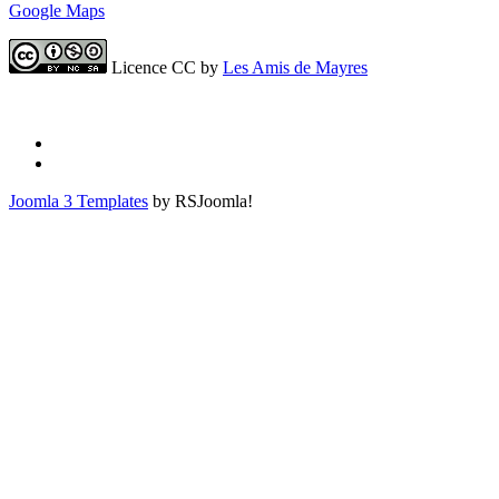
Google Maps
Licence CC by
Les Amis de Mayres
Joomla 3 Templates
by RSJoomla!