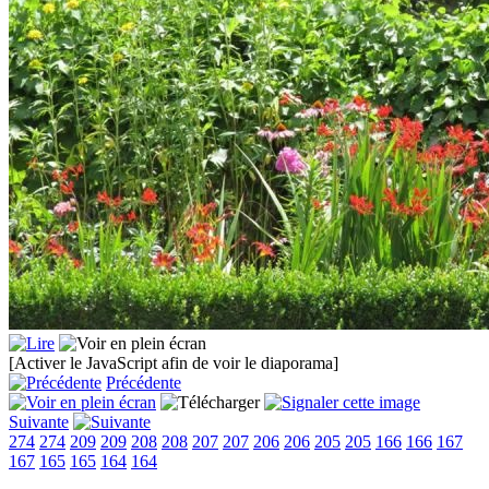
[Activer le JavaScript afin de voir le diaporama]
Précédente
Suivante
274
274
209
209
208
208
207
207
206
206
205
205
166
166
167
167
165
165
164
164