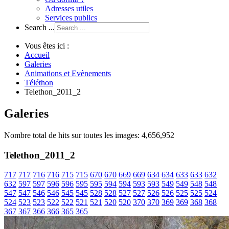
Adresses utiles
Services publics
Search ...
Vous êtes ici :
Accueil
Galeries
Animations et Evènements
Téléthon
Telethon_2011_2
Galeries
Nombre total de hits sur toutes les images: 4,656,952
Telethon_2011_2
717
717
716
716
715
715
670
670
669
669
634
634
633
633
632
632
597
597
596
596
595
595
594
594
593
593
549
549
548
548
547
547
546
546
545
545
528
528
527
527
526
526
525
525
524
524
523
523
522
522
521
521
520
520
370
370
369
369
368
368
367
367
366
366
365
365