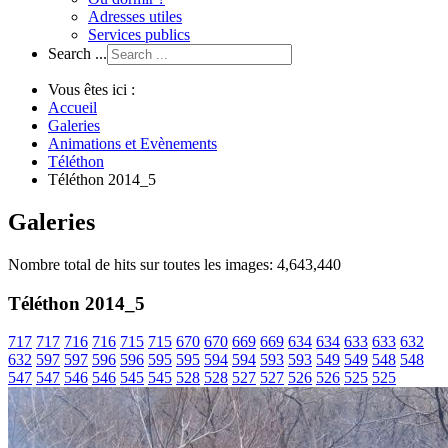
Adresses utiles
Services publics
Search ...
Vous êtes ici :
Accueil
Galeries
Animations et Evènements
Téléthon
Téléthon 2014_5
Galeries
Nombre total de hits sur toutes les images: 4,643,440
Téléthon 2014_5
717
717
716
716
715
715
670
670
669
669
634
634
633
633
632
632
597
597
596
596
595
595
594
594
593
593
549
549
548
548
547
547
546
546
545
545
528
528
527
527
526
526
525
525