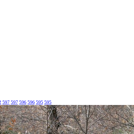
2
597
597
596
596
595
595