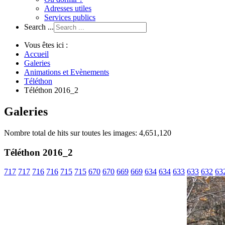
Adresses utiles
Services publics
Search ...
Vous êtes ici :
Accueil
Galeries
Animations et Evènements
Téléthon
Téléthon 2016_2
Galeries
Nombre total de hits sur toutes les images: 4,651,120
Téléthon 2016_2
717
717
716
716
715
715
670
670
669
669
634
634
633
633
632
63