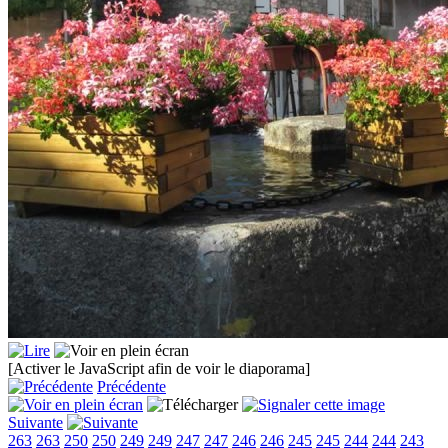
[Activer le JavaScript afin de voir le diaporama]
Précédente
Suivante
263
263
250
250
249
249
247
247
246
246
245
245
244
244
243