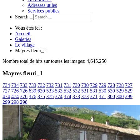
Adresses utiles
Services publics
Search ...
Vous êtes ici :
Accueil
Galeries
Le village
Mayres fleuri_1
Nombre total de hits sur toutes les images: 4,645,250
Mayres fleuri_1
734
734
733
733
732
732
731
731
730
730
729
729
728
728
727
727
726
726
639
639
533
533
532
532
531
531
530
530
529
529
474
474
376
376
375
375
374
374
373
373
371
371
300
300
299
299
298
298