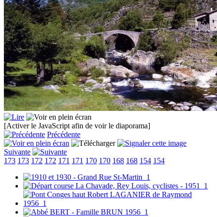
[Activer le JavaScript afin de voir le diaporama]
Précédente
Suivante
173
173
172
172
171
171
170
170
168
168
154
154