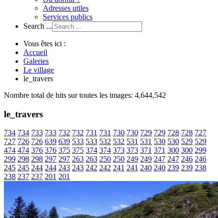
Adresses utiles
Services publics
Search ...
Vous êtes ici :
Accueil
Galeries
Le village
le_travers
Nombre total de hits sur toutes les images: 4,644,542
le_travers
734
734
733
733
732
732
731
731
730
730
729
729
728
728
727
727
726
726
639
639
533
533
532
532
531
531
530
530
529
529
474
474
376
376
375
375
374
374
373
373
371
371
300
300
299
299
298
298
297
297
263
263
250
250
249
249
247
247
246
246
245
245
244
244
243
243
242
242
241
241
240
240
239
239
238
238
237
237
201
201