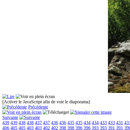
[Activer le JavaScript afin de voir le diaporama]
Précédente
Suivante
439
439
438
438
437
437
436
436
435
435
434
434
433
433
431
43
406
405
405
403
403
402
402
398
398
396
396
393
393
391
391
39