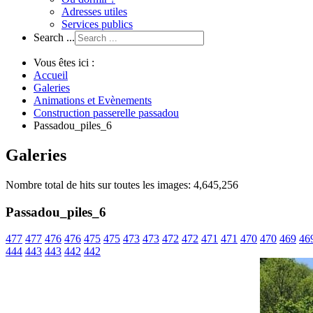
Adresses utiles
Services publics
Search ...
Vous êtes ici :
Accueil
Galeries
Animations et Evènements
Construction passerelle passadou
Passadou_piles_6
Galeries
Nombre total de hits sur toutes les images: 4,645,256
Passadou_piles_6
477
477
476
476
475
475
473
473
472
472
471
471
470
470
469
46
444
443
443
442
442