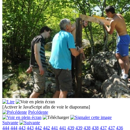
[Activer le JavaScript afin de voir le diaporama]
Précédente
Suivante
444
444
443
443
442
442
441
441
439
439
438
438
437
437
436