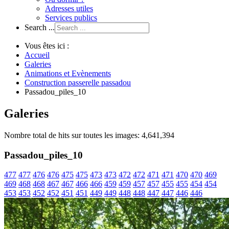
Adresses utiles
Services publics
Search ...
Vous êtes ici :
Accueil
Galeries
Animations et Evènements
Construction passerelle passadou
Passadou_piles_10
Galeries
Nombre total de hits sur toutes les images: 4,641,394
Passadou_piles_10
477
477
476
476
475
475
473
473
472
472
471
471
470
470
469
469
468
468
467
467
466
466
459
459
457
457
455
455
454
454
453
453
452
452
451
451
449
449
448
448
447
447
446
446