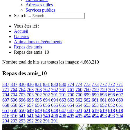
Adresses utiles
Services publics
Search ...
Vous êtes ici :
Accueil
Galeries
Animations et évènements
Repas des amis
Repas des amis_10
Nombre total de hits sur toutes les images: 4,663,210
Repas des amis_10
837
837
836
836
831
831
830
830
774
774
773
773
772
772
771
771
764
764
763
763
762
762
761
761
760
760
759
759
705
705
704
704
703
703
702
702
701
701
700
700
699
699
698
698
697
697
696
696
695
695
694
694
663
663
662
662
661
661
660
660
658
658
657
657
656
656
655
655
654
654
653
653
652
652
651
651
650
650
649
649
648
648
647
647
621
621
619
619
618
618
616
616
541
541
540
540
496
496
495
495
494
494
493
493
294
294
293
293
292
292
291
291