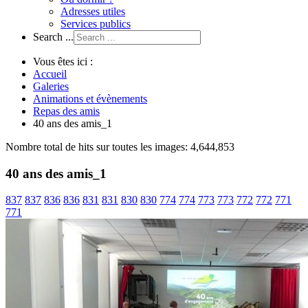
Adresses utiles
Services publics
Search ...
Vous êtes ici :
Accueil
Galeries
Animations et évènements
Repas des amis
40 ans des amis_1
Nombre total de hits sur toutes les images: 4,644,853
40 ans des amis_1
837
837
836
836
831
831
830
830
774
774
773
773
772
772
771
771