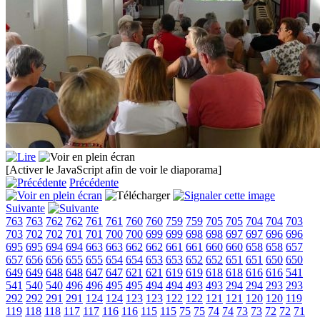
[Activer le JavaScript afin de voir le diaporama]
Précédente
Suivante
763
763
762
762
761
761
760
760
759
759
705
705
704
704
703
703
702
702
701
701
700
700
699
699
698
698
697
697
696
696
695
695
694
694
663
663
662
662
661
661
660
660
658
658
657
657
656
656
655
655
654
654
653
653
652
652
651
651
650
650
649
649
648
648
647
647
621
621
619
619
618
618
616
616
541
541
540
540
496
496
495
495
494
494
493
493
294
294
293
293
292
292
291
291
124
124
123
123
122
122
121
121
120
120
119
119
118
118
117
117
116
116
115
115
75
75
74
74
73
73
72
72
71