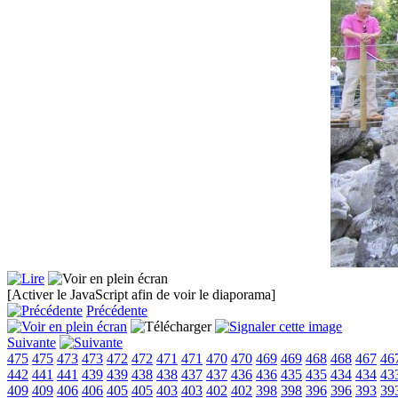
[Activer le JavaScript afin de voir le diaporama]
Précédente
Suivante
475
475
473
473
472
472
471
471
470
470
469
469
468
468
467
46
442
441
441
439
439
438
438
437
437
436
436
435
435
434
434
43
409
409
406
406
405
405
403
403
402
402
398
398
396
396
393
39