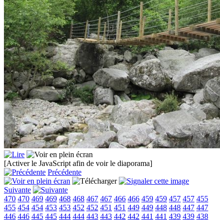
[Activer le JavaScript afin de voir le diaporama]
Précédente
Suivante
470
470
469
469
468
468
467
467
466
466
459
459
457
457
455
455
454
454
453
453
452
452
451
451
449
449
448
448
447
447
446
446
445
445
444
444
443
443
442
442
441
441
439
439
438