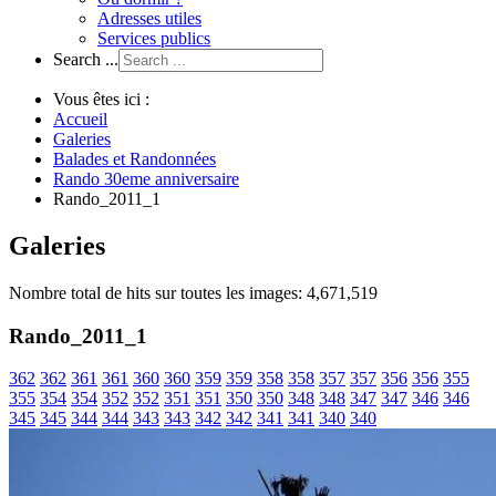
Adresses utiles
Services publics
Search ...
Vous êtes ici :
Accueil
Galeries
Balades et Randonnées
Rando 30eme anniversaire
Rando_2011_1
Galeries
Nombre total de hits sur toutes les images: 4,671,519
Rando_2011_1
362
362
361
361
360
360
359
359
358
358
357
357
356
356
355
355
354
354
352
352
351
351
350
350
348
348
347
347
346
346
345
345
344
344
343
343
342
342
341
341
340
340