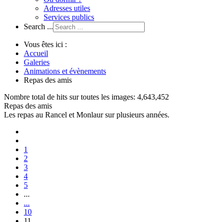
Adresses utiles
Services publics
Search ...
Vous êtes ici :
Accueil
Galeries
Animations et évènements
Repas des amis
Nombre total de hits sur toutes les images: 4,643,452
Repas des amis
Les repas au Rancel et Monlaur sur plusieurs années.
1
2
3
4
5
...
...
10
11