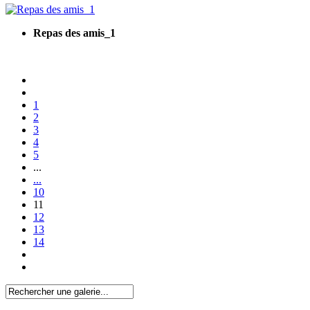
Repas des amis_1
1
2
3
4
5
...
...
10
11
12
13
14