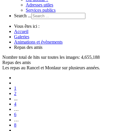
Adresses utiles
Services publics
Search ...
Vous êtes ici :
Accueil
Galeries
Animations et évènements
Repas des amis
Nombre total de hits sur toutes les images: 4,655,188
Repas des amis
Les repas au Rancel et Monlaur sur plusieurs années.
1
2
...
4
…
6
…
8
…