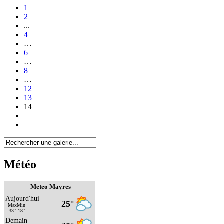
1
2
...
4
…
6
…
8
…
12
13
14
Météo
Meteo Mayres