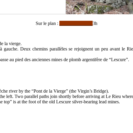
Sur le plan :
______________
3h
e la vierge.
 à gauche. Deux chemins parallèles se rejoignent un peu avant le Ri
” passe au pied des anciennes mines de plomb argentifère de “Lescure”.
he river by the “Pont de la Vierge” (the Virgin’s Bridge).
e left. Two parallel paths join shortly before arriving at Le Rieu wher
 top” is at the foot of the old Lescure silver-bearing lead mines.