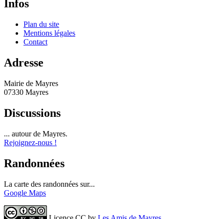
Infos
Plan du site
Mentions légales
Contact
Adresse
Mairie de Mayres
07330 Mayres
Discussions
... autour de Mayres.
Rejoignez-nous !
Randonnées
La carte des randonnées sur...
Google Maps
Licence CC by
Les Amis de Mayres